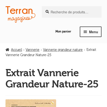
Recherche
Aller
Aller
Recherche
pour :
à
au
la
contenu
navigation
Menu
Mon panier
Ouvrir
Notre magazine de vannerie
le
Accueil
Vannerie
Vannerie grandeur nature
Extrait
menu
Vannerie Grandeur Nature-25
Ouvrir
enfant
Abeilles en liberté
le
Extrait Vannerie
menu
Ouvrir
enfant
Les ouvrages
Grandeur Nature-25
le
menu
Ouvrir
enfant
Les outils
le
menu