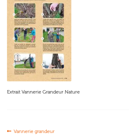
Ouvrir
enfant
Jeux & DVD
le
menu
enfant
Extrait Vannerie Grandeur Nature
Navigation
Article
Vannerie grandeur