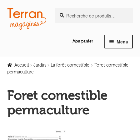
Recherche
Aller
Aller
Recherche
pour :
à
au
la
contenu
navigation
Menu
Mon panier
Ouvrir
Notre magazine de vannerie
le
Accueil
Jardin
La forêt comestible
Foret comestible
menu
permaculture
Ouvrir
enfant
Abeilles en liberté
le
Foret comestible
menu
Ouvrir
enfant
Les ouvrages
permaculture
le
menu
Ouvrir
enfant
Les outils
le
menu