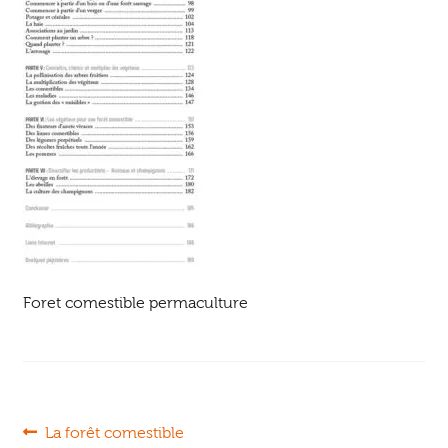
Ouvrir
enfant
Jeux & DVD
le
menu
enfant
Foret comestible permaculture
Navigation
Article
La forêt comestible