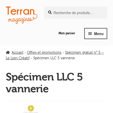
Recherche
Aller
Aller
Recherche
pour :
à
au
la
contenu
navigation
Menu
Mon panier
Ouvrir
Notre magazine de vannerie
le
Accueil
Offres et promotions
Spécimen gratuit n° 5 –
menu
Le Lien Créatif
Spécimen LLC 5 vannerie
Ouvrir
enfant
Abeilles en liberté
le
Spécimen LLC 5
menu
Ouvrir
enfant
Les ouvrages
vannerie
le
menu
Ouvrir
enfant
Les outils
le
menu