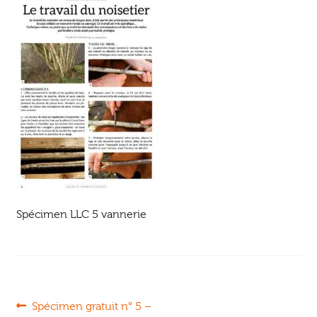
Ouvrir
enfant
Jeux & DVD
le
menu
enfant
Spécimen LLC 5 vannerie
Navigation
Article
Spécimen gratuit n° 5 –