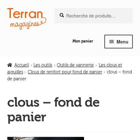
Recherche
Aller
Aller
Recherche
pour :
à
au
la
contenu
navigation
Menu
Mon panier
Ouvrir
Notre magazine de vannerie
le
Accueil
Les outils
Outils de vannerie
Les clous et
menu
aiguilles
Clous de renfort pour fond de panier
clous – fond
Ouvrir
enfant
de panier
Abeilles en liberté
le
menu
clous – fond de
Ouvrir
enfant
Les ouvrages
le
panier
menu
Ouvrir
enfant
Les outils
le
menu