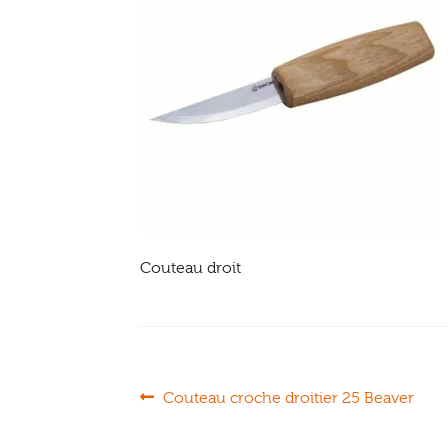
Couteau droit
Navigation
Article
Couteau croche droitier 25 Beaver
précédent :
de