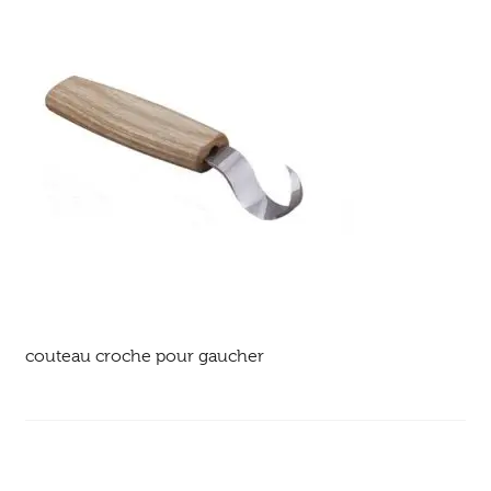
Ouvrir
enfant
Jeux & DVD
le
menu
enfant
couteau croche pour gaucher