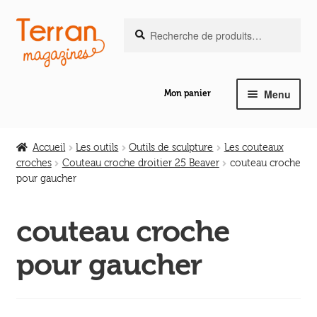
Recherche
Aller
Aller
Recherche
pour :
à
au
la
contenu
navigation
Menu
Mon panier
Ouvrir
Notre magazine de vannerie
le
Accueil
Les outils
Outils de sculpture
Les couteaux
menu
croches
Couteau croche droitier 25 Beaver
couteau croche
Ouvrir
enfant
pour gaucher
Abeilles en liberté
le
menu
couteau croche
Ouvrir
enfant
Les ouvrages
le
pour gaucher
menu
Ouvrir
enfant
Les outils
le
menu