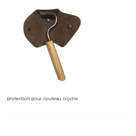
Ouvrir
enfant
Jeux & DVD
le
menu
enfant
protection pour couteau croche