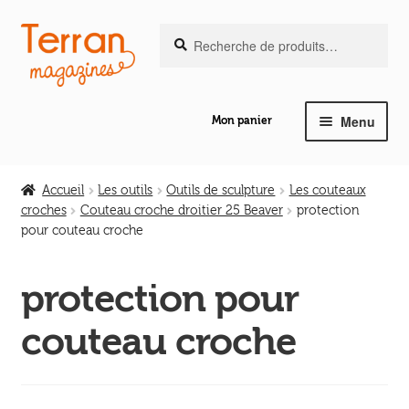
Recherche
Aller
Aller
Recherche
pour :
à
au
la
contenu
navigation
Menu
Mon panier
Ouvrir
Notre magazine de vannerie
le
Accueil
Les outils
Outils de sculpture
Les couteaux
menu
croches
Couteau croche droitier 25 Beaver
protection
Ouvrir
enfant
pour couteau croche
Abeilles en liberté
le
menu
protection pour
Ouvrir
enfant
Les ouvrages
le
couteau croche
menu
Ouvrir
enfant
Les outils
le
menu