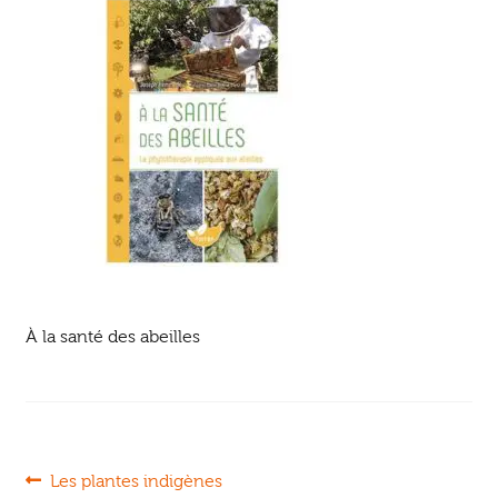
Ouvrir
enfant
Jeux & DVD
le
menu
enfant
À la santé des abeilles
Navigation
Article
Les plantes indigènes