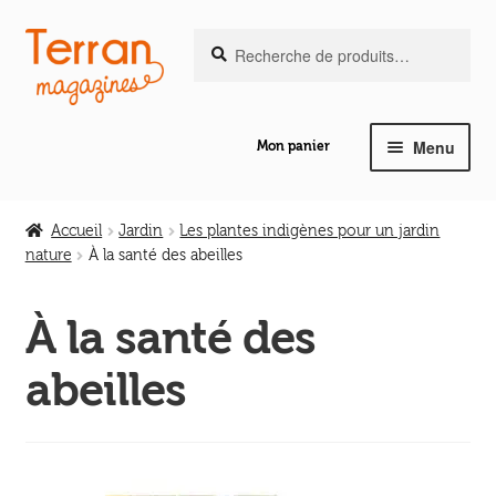
Recherche
Aller
Aller
Recherche
pour :
à
au
la
contenu
navigation
Menu
Mon panier
Ouvrir
Notre magazine de vannerie
le
Accueil
Jardin
Les plantes indigènes pour un jardin
menu
nature
À la santé des abeilles
Ouvrir
enfant
Abeilles en liberté
le
À la santé des
menu
Ouvrir
enfant
Les ouvrages
abeilles
le
menu
Ouvrir
enfant
Les outils
le
menu