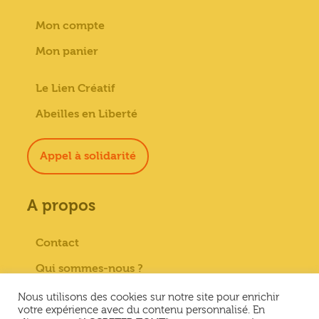
Mon compte
Mon panier
Le Lien Créatif
Abeilles en Liberté
Appel à solidarité
A propos
Contact
Qui sommes-nous ?
Paiement sécurisé
Nous utilisons des cookies sur notre site pour enrichir
votre expérience avec du contenu personnalisé. En