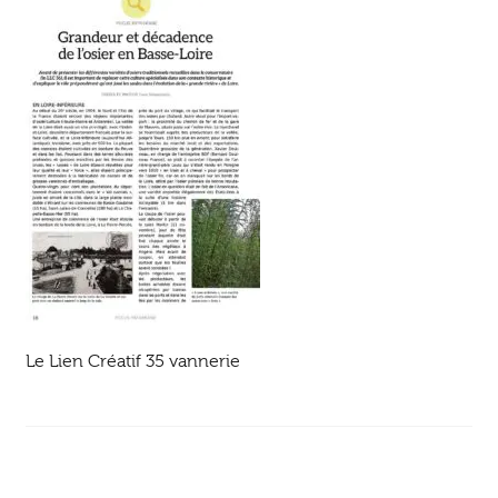
Ouvrir
enfant
Jeux & DVD
le
menu
enfant
Le Lien Créatif 35 vannerie