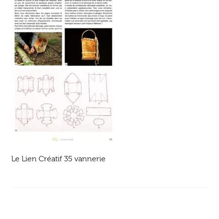
Ouvrir
enfant
Jeux & DVD
le
menu
enfant
Le Lien Créatif 35 vannerie