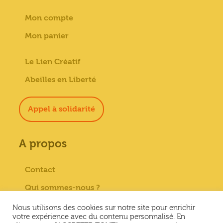
Mon compte
Mon panier
Le Lien Créatif
Abeilles en Liberté
Appel à solidarité
A propos
Contact
Qui sommes-nous ?
Paiement sécurisé
Nous utilisons des cookies sur notre site pour enrichir
votre expérience avec du contenu personnalisé. En