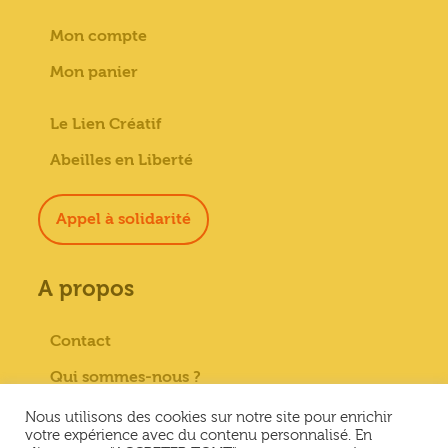
Mon compte
Mon panier
Le Lien Créatif
Abeilles en Liberté
Appel à solidarité
A propos
Contact
Qui sommes-nous ?
Paiement sécurisé
Nous utilisons des cookies sur notre site pour enrichir
votre expérience avec du contenu personnalisé. En