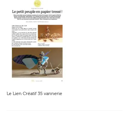
Ouvrir
enfant
Jeux & DVD
le
menu
enfant
Le Lien Créatif 35 vannerie