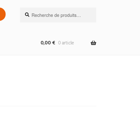
Recherche
Recherche
pour :
0,00
€
0 article