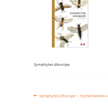
Symphytes d’europe
Navigation
Article
Symphytes d’Europe – Hyménoptères 
précédent :
de