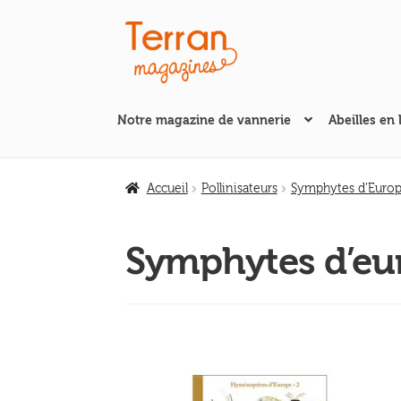
Aller
Aller
à
au
la
contenu
navigation
Notre magazine de vannerie
Abeilles en 
Accueil
Pollinisateurs
Symphytes d’Euro
Symphytes d’eu