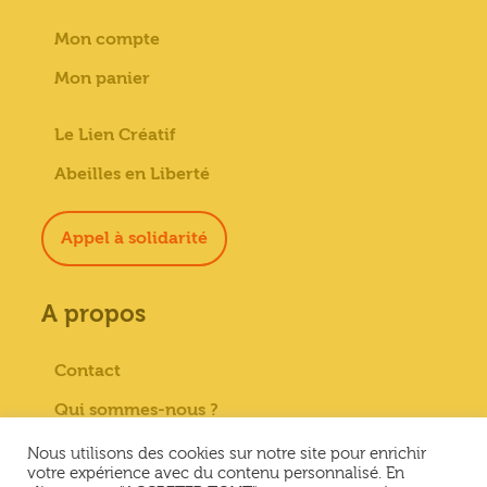
Mon compte
Mon panier
Le Lien Créatif
Abeilles en Liberté
Appel à solidarité
A propos
Contact
Qui sommes-nous ?
Paiement sécurisé
Nous utilisons des cookies sur notre site pour enrichir
votre expérience avec du contenu personnalisé. En