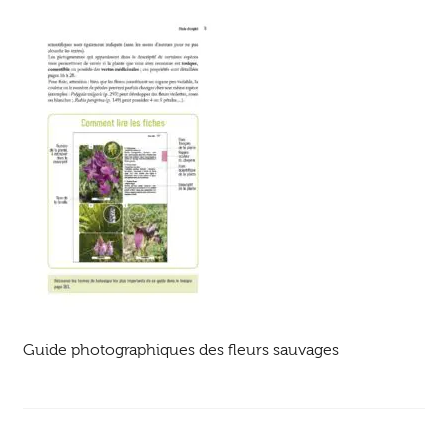
Ouvrir
enfant
Jeux & DVD
le
menu
enfant
Guide photographiques des fleurs sauvages