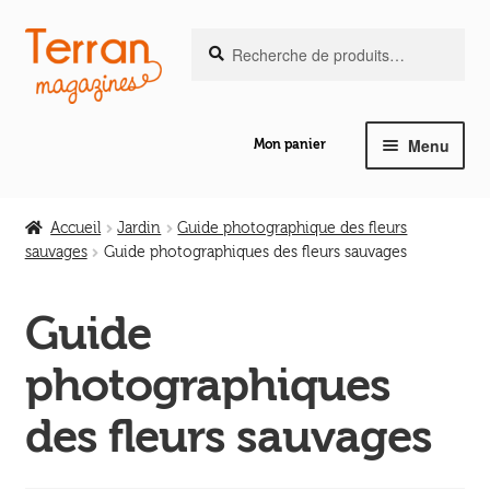
Recherche
Aller
Aller
Recherche
pour :
à
au
la
contenu
navigation
Menu
Mon panier
Ouvrir
Notre magazine de vannerie
le
Accueil
Jardin
Guide photographique des fleurs
menu
sauvages
Guide photographiques des fleurs sauvages
Ouvrir
enfant
Abeilles en liberté
le
Guide
menu
Ouvrir
enfant
Les ouvrages
photographiques
le
menu
Ouvrir
des fleurs sauvages
enfant
Les outils
le
menu