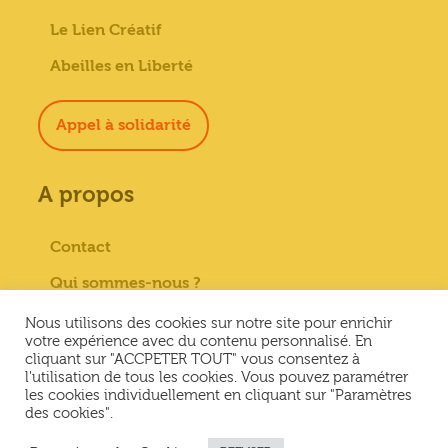
Le Lien Créatif
Abeilles en Liberté
Appel à solidarité
A propos
Contact
Qui sommes-nous ?
Paiement sécurisé
Nous utilisons des cookies sur notre site pour enrichir
votre expérience avec du contenu personnalisé. En
Mentions Légales
cliquant sur "ACCPETER TOUT" vous consentez à
l'utilisation de tous les cookies. Vous pouvez paramétrer
Conditions générales de vente
les cookies individuellement en cliquant sur "Paramètres
des cookies".
Conditions Générales d’Utilisation &
Politique de confidentialité