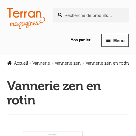
Recherche
Aller
Aller
Recherche
pour :
à
au
la
contenu
navigation
Menu
Mon panier
Ouvrir
Notre magazine de vannerie
le
Accueil
Vannerie
Vannerie zen
Vannerie zen en rotin
menu
Ouvrir
enfant
Abeilles en liberté
le
Vannerie zen en
menu
Ouvrir
rotin
enfant
Les ouvrages
le
menu
Ouvrir
enfant
Les outils
le
menu