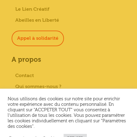
Le Lien Créatif
Abeilles en Liberté
Appel à solidarité
A propos
Contact
Qui sommes-nous ?
Paiement sécurisé
Nous utilisons des cookies sur notre site pour enrichir
votre expérience avec du contenu personnalisé. En
Mentions Légales
cliquant sur "ACCPETER TOUT" vous consentez à
l'utilisation de tous les cookies. Vous pouvez paramétrer
Conditions générales de vente
les cookies individuellement en cliquant sur "Paramètres
des cookies".
Conditions Générales d’Utilisation &
Politique de confidentialité