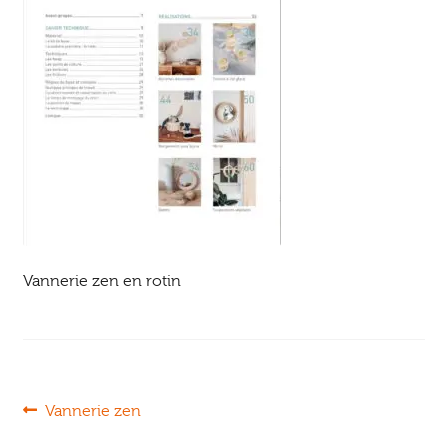
Ouvrir
enfant
Jeux & DVD
le
menu
enfant
Vannerie zen en rotin
Navigation
Article
Vannerie zen
précédent :