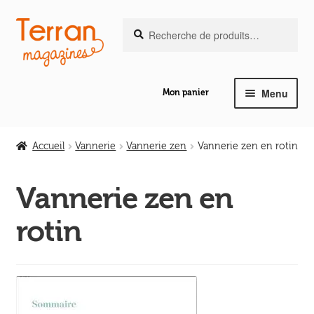
Recherche
Aller
Aller
Recherche
pour :
à
au
la
contenu
navigation
Menu
Mon panier
Ouvrir
Notre magazine de vannerie
le
Accueil
Vannerie
Vannerie zen
Vannerie zen en rotin
menu
Ouvrir
enfant
Abeilles en liberté
le
Vannerie zen en
menu
Ouvrir
rotin
enfant
Les ouvrages
le
menu
Ouvrir
enfant
Les outils
le
menu