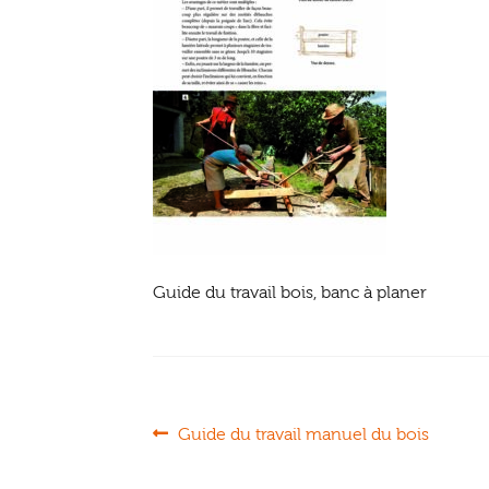
Guide du travail bois, banc à planer
Navigation
Article
Guide du travail manuel du bois
précédent :
de