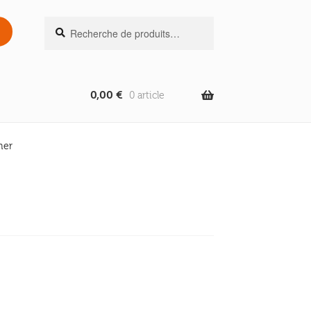
Recherche
Recherche
pour :
0,00
€
0 article
ner