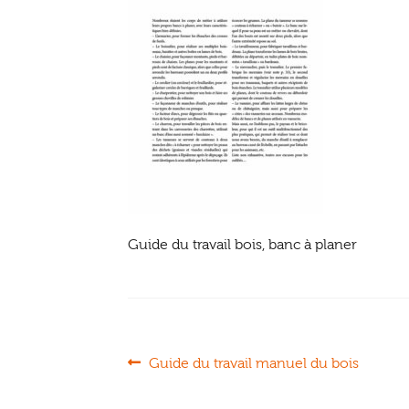
Guide du travail bois, banc à planer
Navigation
Article
Guide du travail manuel du bois
précédent :
de