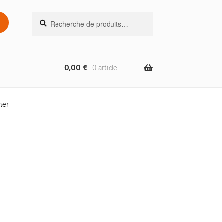
Recherche
Recherche
pour :
0,00
€
0 article
ner