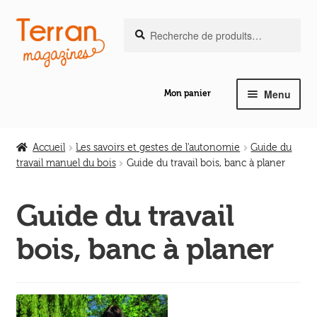
Recherche
Aller
Aller
Recherche
pour :
à
au
la
contenu
navigation
Menu
Mon panier
Ouvrir
Notre magazine de vannerie
le
Accueil
Les savoirs et gestes de l'autonomie
Guide du
menu
travail manuel du bois
Guide du travail bois, banc à planer
Ouvrir
enfant
Abeilles en liberté
le
Guide du travail
menu
Ouvrir
enfant
Les ouvrages
bois, banc à planer
le
menu
Ouvrir
enfant
Les outils
le
menu