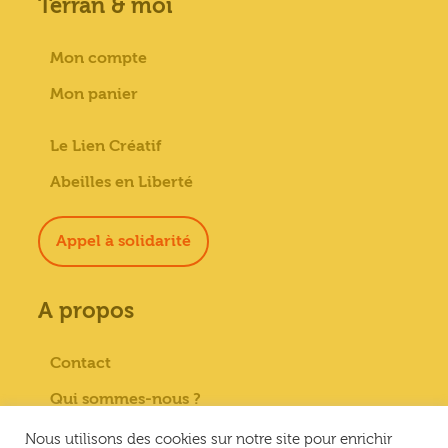
Terran & moi
Mon compte
Mon panier
Le Lien Créatif
Abeilles en Liberté
Appel à solidarité
A propos
Contact
Qui sommes-nous ?
Paiement sécurisé
Nous utilisons des cookies sur notre site pour enrichir