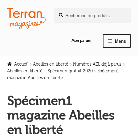
Recherche
Aller
Aller
Recherche
pour :
à
au
la
contenu
navigation
Menu
Mon panier
Ouvrir
Notre magazine de vannerie
le
Accueil
Abeilles en liberté
Numéros AEL déjà parus
menu
Abeilles en liberté – Spécimen gratuit 2020
Spécimen1
Ouvrir
enfant
magazine Abeilles en liberté
Abeilles en liberté
le
menu
Spécimen1
Ouvrir
enfant
Les ouvrages
le
magazine Abeilles
menu
Ouvrir
enfant
Les outils
en liberté
le
menu