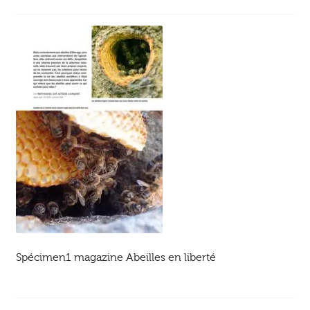
Ouvrir
enfant
Jeux & DVD
le
menu
enfant
Spécimen1 magazine Abeilles en liberté