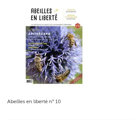
Ouvrir
enfant
Jeux & DVD
le
menu
enfant
Abeilles en liberté n° 10