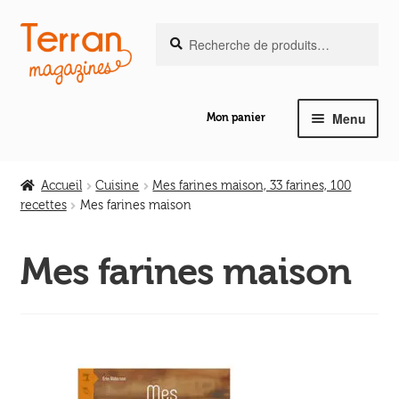
Recherche
Aller
Aller
Recherche
pour :
à
au
la
contenu
navigation
Menu
Mon panier
Ouvrir
Notre magazine de vannerie
le
Accueil
Cuisine
Mes farines maison, 33 farines, 100
menu
recettes
Mes farines maison
Ouvrir
enfant
Abeilles en liberté
le
Mes farines maison
menu
Ouvrir
enfant
Les ouvrages
le
menu
Ouvrir
enfant
Les outils
le
menu