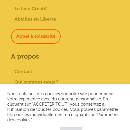
Le Lien Créatif
Abeilles en Liberté
Appel à solidarité
A propos
Contact
Qui sommes-nous ?
Paiement sécurisé
Nous utilisons des cookies sur notre site pour enrichir
votre expérience avec du contenu personnalisé. En
Mentions Légales
cliquant sur "ACCPETER TOUT" vous consentez à
l'utilisation de tous les cookies. Vous pouvez paramétrer
Conditions générales de vente
les cookies individuellement en cliquant sur "Paramètres
des cookies".
Conditions Générales d’Utilisation &
Politique de confidentialité