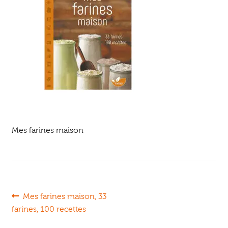
Ouvrir
enfant
Jeux & DVD
le
menu
enfant
Mes farines maison
Navigation
Article
Mes farines maison, 33
précédent :
farines, 100 recettes
de