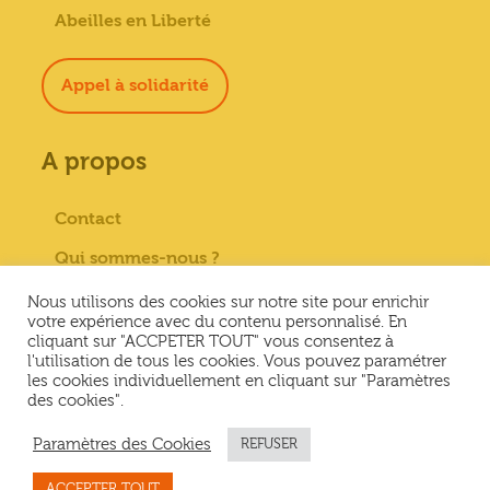
Abeilles en Liberté
Appel à solidarité
A propos
Contact
Qui sommes-nous ?
Paiement sécurisé
Nous utilisons des cookies sur notre site pour enrichir
votre expérience avec du contenu personnalisé. En
Mentions Légales
cliquant sur "ACCPETER TOUT" vous consentez à
l'utilisation de tous les cookies. Vous pouvez paramétrer
Conditions générales de vente
les cookies individuellement en cliquant sur "Paramètres
des cookies".
Conditions Générales d’Utilisation &
Politique de confidentialité
Paramètres des Cookies
REFUSER
ACCEPTER TOUT