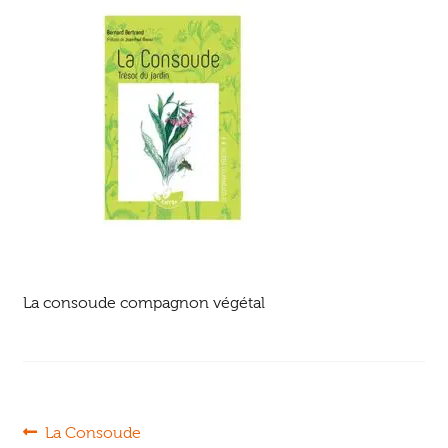
Ouvrir
enfant
Jeux & DVD
le
menu
enfant
La consoude compagnon végétal
Navigation
Article
La Consoude