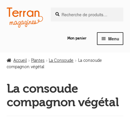
Recherche
Aller
Aller
Recherche
pour :
à
au
la
contenu
navigation
Menu
Mon panier
Ouvrir
Notre magazine de vannerie
le
Accueil
Plantes
La Consoude
La consoude
menu
compagnon végétal
Ouvrir
enfant
Abeilles en liberté
le
La consoude
menu
Ouvrir
enfant
Les ouvrages
compagnon végétal
le
menu
Ouvrir
enfant
Les outils
le
menu