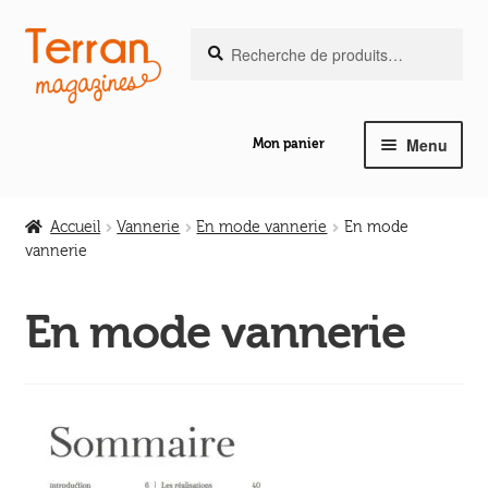
Recherche
Aller
Aller
Recherche
pour :
à
au
la
contenu
navigation
Menu
Mon panier
Ouvrir
Notre magazine de vannerie
le
Accueil
Vannerie
En mode vannerie
En mode
menu
vannerie
Ouvrir
enfant
Abeilles en liberté
le
En mode vannerie
menu
Ouvrir
enfant
Les ouvrages
le
menu
Ouvrir
enfant
Les outils
le
menu