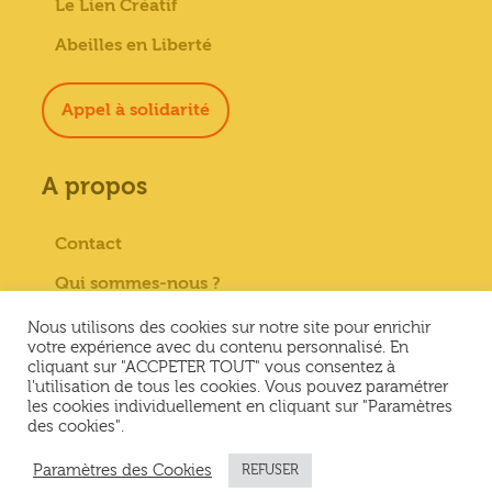
Le Lien Créatif
Abeilles en Liberté
Appel à solidarité
A propos
Contact
Qui sommes-nous ?
Paiement sécurisé
Nous utilisons des cookies sur notre site pour enrichir
votre expérience avec du contenu personnalisé. En
Mentions Légales
cliquant sur "ACCPETER TOUT" vous consentez à
l'utilisation de tous les cookies. Vous pouvez paramétrer
Conditions générales de vente
les cookies individuellement en cliquant sur "Paramètres
des cookies".
Conditions Générales d’Utilisation &
Politique de confidentialité
Paramètres des Cookies
REFUSER