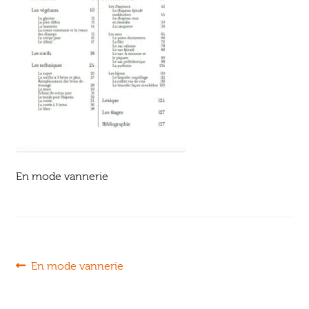
Ouvrir
enfant
Jeux & DVD
le
menu
enfant
En mode vannerie
Navigation
Article
En mode vannerie
précédent :
de