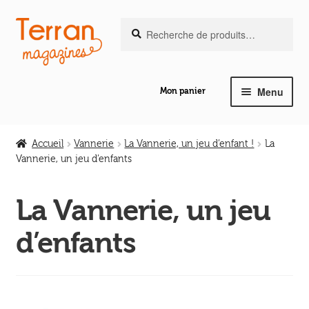
Recherche
Aller
Aller
Recherche
pour :
à
au
la
contenu
navigation
Menu
Mon panier
Ouvrir
Notre magazine de vannerie
le
Accueil
Vannerie
La Vannerie, un jeu d’enfant !
La
menu
Vannerie, un jeu d’enfants
Ouvrir
enfant
Abeilles en liberté
le
La Vannerie, un jeu
menu
Ouvrir
enfant
Les ouvrages
d’enfants
le
menu
Ouvrir
enfant
Les outils
le
menu