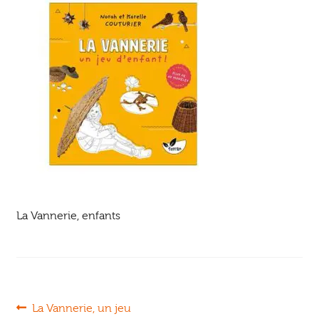
Ouvrir
enfant
Jeux & DVD
le
menu
enfant
La Vannerie, enfants
Navigation
Article
La Vannerie, un jeu