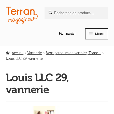
Recherche
Aller
Aller
Recherche
pour :
à
au
la
contenu
navigation
Menu
Mon panier
Ouvrir
Notre magazine de vannerie
le
Accueil
Vannerie
Mon parcours de vannier, Tome 1
menu
Louis LLC 29, vannerie
Ouvrir
enfant
Abeilles en liberté
le
Louis LLC 29,
menu
Ouvrir
enfant
Les ouvrages
vannerie
le
menu
Ouvrir
enfant
Les outils
le
menu