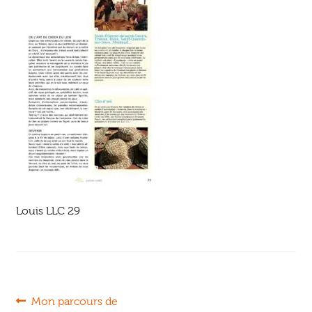
Ouvrir
enfant
Jeux & DVD
le
menu
enfant
Louis LLC 29
Navigation
Article
Mon parcours de