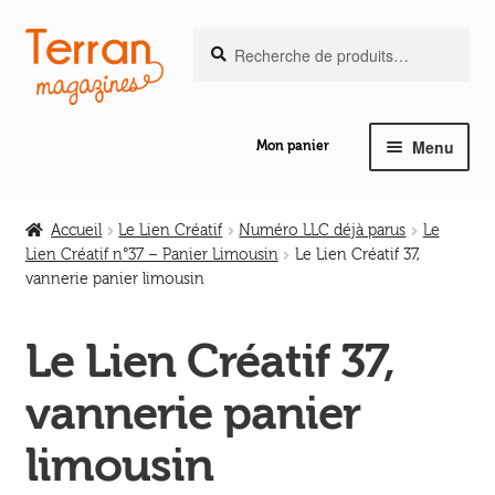
Recherche
Aller
Aller
Recherche
pour :
à
au
la
contenu
navigation
Menu
Mon panier
Ouvrir
Notre magazine de vannerie
le
Accueil
Le Lien Créatif
Numéro LLC déjà parus
Le
menu
Lien Créatif n°37 – Panier Limousin
Le Lien Créatif 37,
Ouvrir
enfant
vannerie panier limousin
Abeilles en liberté
le
menu
Le Lien Créatif 37,
Ouvrir
enfant
Les ouvrages
le
vannerie panier
menu
Ouvrir
enfant
Les outils
limousin
le
menu