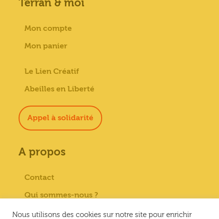
Terran & moi
Mon compte
Mon panier
Le Lien Créatif
Abeilles en Liberté
Appel à solidarité
A propos
Contact
Qui sommes-nous ?
Paiement sécurisé
Nous utilisons des cookies sur notre site pour enrichir