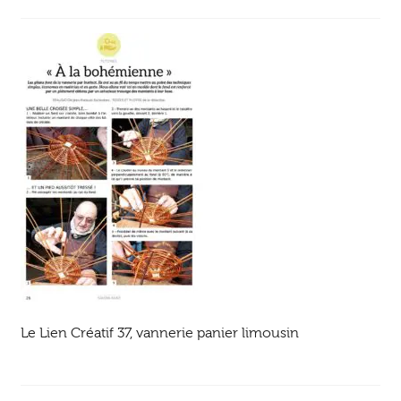
Ouvrir
enfant
Jeux & DVD
le
menu
enfant
Le Lien Créatif 37, vannerie panier limousin