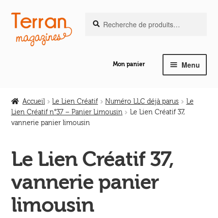
Recherche
Aller
Aller
Recherche
pour :
à
au
la
contenu
navigation
Menu
Mon panier
Ouvrir
Notre magazine de vannerie
le
Accueil
Le Lien Créatif
Numéro LLC déjà parus
Le
menu
Lien Créatif n°37 – Panier Limousin
Le Lien Créatif 37,
Ouvrir
enfant
vannerie panier limousin
Abeilles en liberté
le
menu
Le Lien Créatif 37,
Ouvrir
enfant
Les ouvrages
le
vannerie panier
menu
Ouvrir
enfant
Les outils
limousin
le
menu