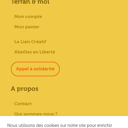
Terran & moi
Mon compte
Mon panier
Le Lien Créatif
Abeilles en Liberté
Appel à solidarité
A propos
Contact
Qui sommes-nous ?
Paiement sécurisé
Nous utilisons des cookies sur notre site pour enrichir