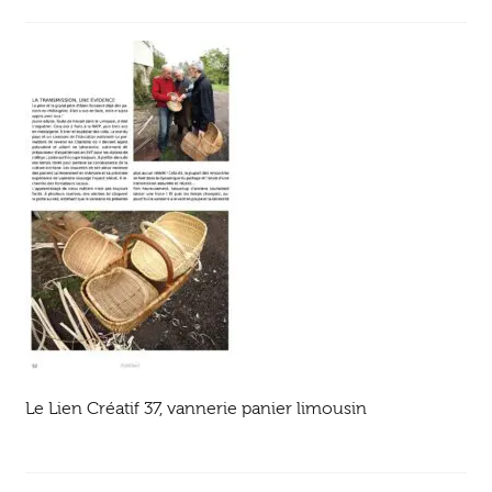
Ouvrir
enfant
Jeux & DVD
le
menu
enfant
Le Lien Créatif 37, vannerie panier limousin