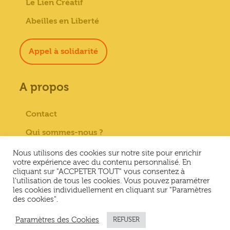
Le Lien Créatif
Abeilles en Liberté
Appel à solidarité
A propos
Contact
Qui sommes-nous ?
Paiement sécurisé
Nous utilisons des cookies sur notre site pour enrichir
votre expérience avec du contenu personnalisé. En
Mentions Légales
cliquant sur "ACCPETER TOUT" vous consentez à
l'utilisation de tous les cookies. Vous pouvez paramétrer
Conditions générales de vente
les cookies individuellement en cliquant sur "Paramètres
des cookies".
Conditions Générales d’Utilisation &
Politique de confidentialité
Paramètres des Cookies
REFUSER