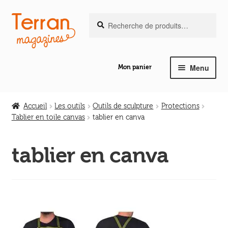
Recherche
Aller
Aller
Recherche
pour :
à
au
la
contenu
navigation
Menu
Mon panier
Ouvrir
Notre magazine de vannerie
le
Accueil
Les outils
Outils de sculpture
Protections
menu
Tablier en toile canvas
tablier en canva
Ouvrir
enfant
Abeilles en liberté
le
tablier en canva
menu
Ouvrir
enfant
Les ouvrages
le
menu
Ouvrir
enfant
Les outils
le
menu