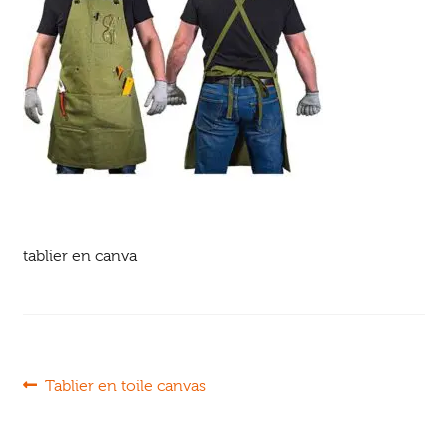
Ouvrir
enfant
Jeux & DVD
le
menu
enfant
tablier en canva
Navigation
Article
Tablier en toile canvas
précédent :
de