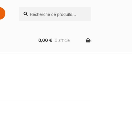
Recherche
Recherche
pour :
0,00
€
0 article