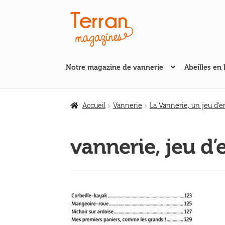
Aller
Aller
à
au
la
contenu
navigation
Notre magazine de vannerie
Abeilles en 
Accueil
Vannerie
La Vannerie, un jeu d’e
vannerie, jeu d’