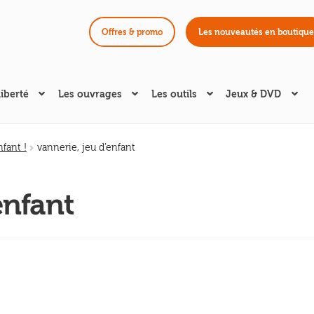
Offres & promo
Les nouveautés en boutique
liberté
Les ouvrages
Les outils
Jeux & DVD
nfant !
vannerie, jeu d’enfant
enfant