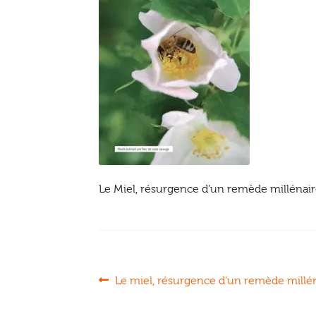
Le Miel, résurgence d’un remède millénai
Navigation
Article
Le miel, résurgence d’un remède millé
précédent :
de