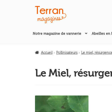
Aller
Aller
à
au
la
contenu
navigation
Notre magazine de vannerie
Abeilles en 
Accueil
Pollinisateurs
Le miel, résurgenc
Le Miel, résurg