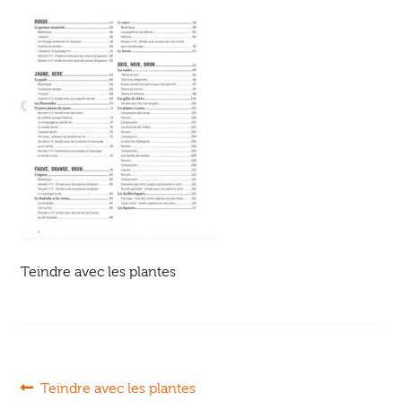
Ouvrir
enfant
Jeux & DVD
le
menu
enfant
Teindre avec les plantes
Navigation
Article
Teindre avec les plantes