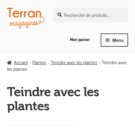
Recherche
Aller
Aller
Recherche
pour :
à
au
la
contenu
navigation
Menu
Mon panier
Ouvrir
Notre magazine de vannerie
le
Accueil
Plantes
Teindre avec les plantes
Teindre avec
menu
les plantes
Ouvrir
enfant
Abeilles en liberté
le
Teindre avec les
menu
Ouvrir
enfant
Les ouvrages
plantes
le
menu
Ouvrir
enfant
Les outils
le
menu