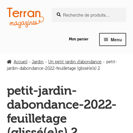
Recherche
Aller
Aller
Recherche
pour :
à
au
la
contenu
navigation
Menu
Mon panier
Ouvrir
Notre magazine de vannerie
le
Accueil
Jardin
Un petit jardin d’abondance
petit-
menu
jardin-dabondance-2022-feuilletage (glissé(e)s) 2
Ouvrir
enfant
Abeilles en liberté
le
petit-jardin-
menu
Ouvrir
enfant
Les ouvrages
dabondance-2022-
le
menu
Ouvrir
feuilletage
enfant
Les outils
le
(glissé(e)s) 2
menu