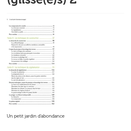
Ouvrir
enfant
Jeux & DVD
le
menu
enfant
Un petit jardin d’abondance