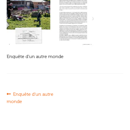
Ouvrir
enfant
Jeux & DVD
le
menu
enfant
Enquête d’un autre monde
Navigation
Article
Enquête d’un autre
précédent :
monde
de
l’article