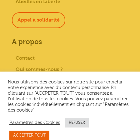
Abeilles en Liberté
Appel à solidarité
A propos
Contact
Qui sommes-nous ?
Paiement sécurisé
Nous utilisons des cookies sur notre site pour enrichir
votre expérience avec du contenu personnalisé. En
Mentions Légales
cliquant sur "ACCPETER TOUT" vous consentez à
l'utilisation de tous les cookies. Vous pouvez paramétrer
Conditions générales de vente
les cookies individuellement en cliquant sur "Paramètres
des cookies".
Conditions Générales d’Utilisation &
Politique de confidentialité
Paramètres des Cookies
REFUSER
ACCEPTER TOUT