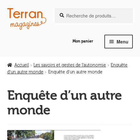
Recherche
Aller
Aller
Recherche
pour :
à
au
la
contenu
navigation
Menu
Mon panier
Ouvrir
Notre magazine de vannerie
le
Accueil
Les savoirs et gestes de l'autonomie
Enquête
menu
d’un autre monde
Enquête d’un autre monde
Ouvrir
enfant
Abeilles en liberté
le
Enquête d’un autre
menu
Ouvrir
enfant
Les ouvrages
monde
le
menu
Ouvrir
enfant
Les outils
le
menu