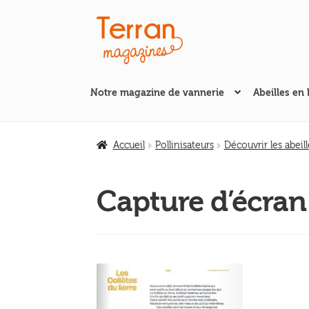
Aller
Aller
à
au
la
contenu
navigation
Notre magazine de vannerie
Abeilles en 
Accueil
Pollinisateurs
Découvrir les abeil
Capture d’écran