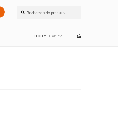
Recherche
Recherche
pour :
0,00
€
0 article