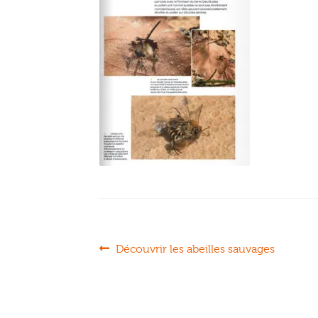
Navigation
Article
Découvrir les abeilles sauvages
précédent :
de
l’article