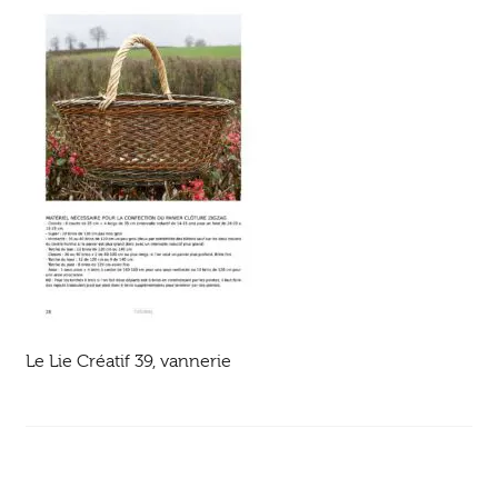
Ouvrir
enfant
Jeux & DVD
le
menu
enfant
Le Lie Créatif 39, vannerie