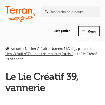
Recherche
Aller
Aller
Recherche
pour :
à
au
la
contenu
navigation
Menu
Mon panier
Ouvrir
Notre magazine de vannerie
le
Accueil
Le Lien Créatif
Numéro LLC déjà parus
Le
menu
Lien Créatif n°39 – duos de matières, balais II
Le Lie Créatif
Ouvrir
enfant
39, vannerie
Abeilles en liberté
le
menu
Le Lie Créatif 39,
Ouvrir
enfant
Les ouvrages
le
vannerie
menu
Ouvrir
enfant
Les outils
le
menu