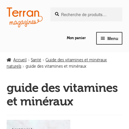
Recherche
Aller
Aller
Recherche
pour :
à
au
la
contenu
navigation
Menu
Mon panier
Ouvrir
Notre magazine de vannerie
le
Accueil
Santé
Guide des vitamines et minéraux
menu
naturels
guide des vitamines et minéraux
Ouvrir
enfant
Abeilles en liberté
le
guide des vitamines
menu
Ouvrir
enfant
Les ouvrages
et minéraux
le
menu
Ouvrir
enfant
Les outils
le
menu