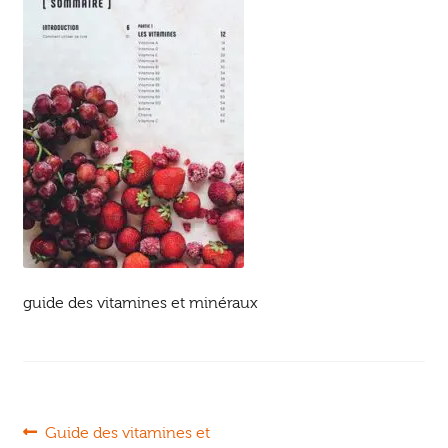
Ouvrir
enfant
Jeux & DVD
le
menu
enfant
guide des vitamines et minéraux
Navigation
Article
Guide des vitamines et