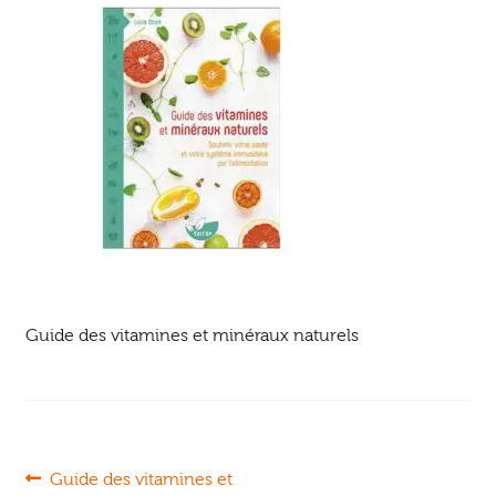
Ouvrir
enfant
Jeux & DVD
le
menu
enfant
Guide des vitamines et minéraux naturels
Navigation
Article
Guide des vitamines et