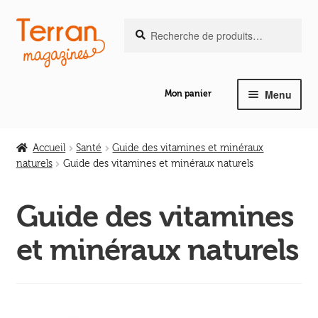
Recherche
Aller
Aller
Recherche
pour :
à
au
la
contenu
navigation
Menu
Mon panier
Ouvrir
Notre magazine de vannerie
le
Accueil
Santé
Guide des vitamines et minéraux
menu
naturels
Guide des vitamines et minéraux naturels
Ouvrir
enfant
Abeilles en liberté
le
Guide des vitamines
menu
Ouvrir
enfant
Les ouvrages
et minéraux naturels
le
menu
Ouvrir
enfant
Les outils
le
menu