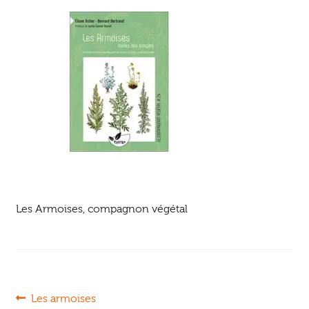
Ouvrir
enfant
Jeux & DVD
le
menu
enfant
Les Armoises, compagnon végétal
Navigation
Article
Les armoises