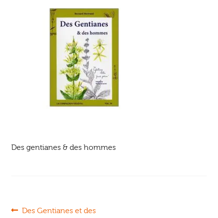
Ouvrir
enfant
Jeux & DVD
le
menu
enfant
Des gentianes & des hommes
Navigation
Article
Des Gentianes et des