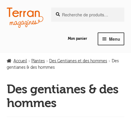
Recherche
Aller
Aller
Recherche
pour :
à
au
la
contenu
navigation
Menu
Mon panier
Ouvrir
Notre magazine de vannerie
le
Accueil
Plantes
Des Gentianes et des hommes
Des
menu
gentianes & des hommes
Ouvrir
enfant
Abeilles en liberté
le
Des gentianes & des
menu
Ouvrir
enfant
Les ouvrages
hommes
le
menu
Ouvrir
enfant
Les outils
le
menu