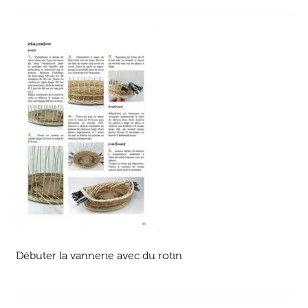
Ouvrir
enfant
Jeux & DVD
le
menu
enfant
Débuter la vannerie avec du rotin