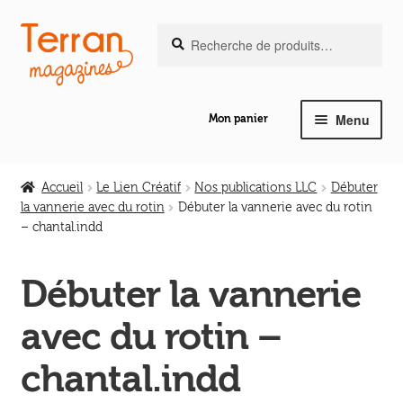
Recherche
Aller
Aller
Recherche
pour :
à
au
la
contenu
navigation
Menu
Mon panier
Ouvrir
Notre magazine de vannerie
le
Accueil
Le Lien Créatif
Nos publications LLC
Débuter
menu
la vannerie avec du rotin
Débuter la vannerie avec du rotin
Ouvrir
enfant
– chantal.indd
Abeilles en liberté
le
menu
Débuter la vannerie
Ouvrir
enfant
Les ouvrages
le
avec du rotin –
menu
Ouvrir
enfant
Les outils
chantal.indd
le
menu