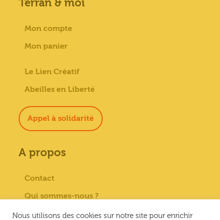
Terran & moi
Mon compte
Mon panier
Le Lien Créatif
Abeilles en Liberté
Appel à solidarité
A propos
Contact
Qui sommes-nous ?
Paiement sécurisé
Nous utilisons des cookies sur notre site pour enrichir