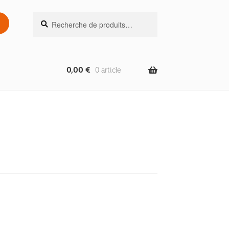
Recherche
Recherche
pour :
0,00
€
0 article