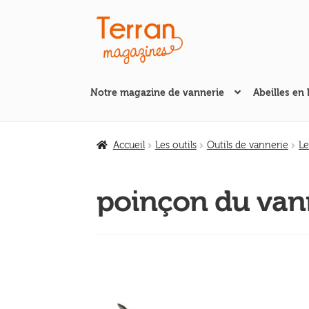
Aller
Aller
à
au
la
contenu
navigation
Notre magazine de vannerie
Abeilles en 
Accueil
Les outils
Outils de vannerie
Le
poinçon du van