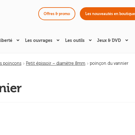
Offres & promo
Les nouveautés en boutique
liberté
Les ouvrages
Les outils
Jeux & DVD
s poinçons
Petit épissoir – diamètre 8mm
poinçon du vannier
nier