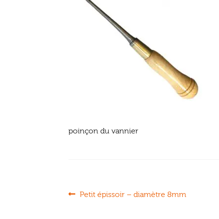
poinçon du vannier
Navigation
Article
Petit épissoir – diamètre 8mm
précédent :
de