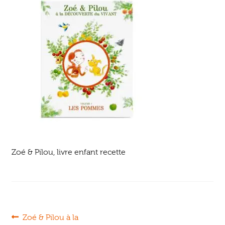
Ouvrir
enfant
Jeux & DVD
le
menu
enfant
Zoé & Pilou, livre enfant recette
Navigation
Article
Zoé & Pilou à la