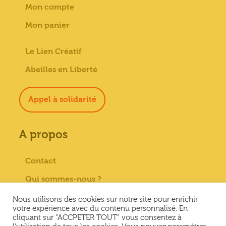
Mon compte
Mon panier
Le Lien Créatif
Abeilles en Liberté
Appel à solidarité
A propos
Contact
Qui sommes-nous ?
Paiement sécurisé
Nous utilisons des cookies sur notre site pour enrichir
votre expérience avec du contenu personnalisé. En
Mentions Légales
cliquant sur "ACCPETER TOUT" vous consentez à