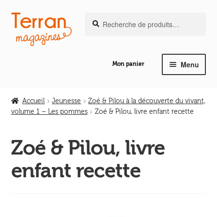
Recherche
Aller
Aller
Recherche
pour :
à
au
la
contenu
navigation
Menu
Mon panier
Ouvrir
Notre magazine de vannerie
le
Accueil
Jeunesse
Zoé & Pilou à la découverte du vivant,
menu
volume 1 – Les pommes
Zoé & Pilou, livre enfant recette
Ouvrir
enfant
Abeilles en liberté
le
Zoé & Pilou, livre
menu
Ouvrir
enfant
Les ouvrages
enfant recette
le
menu
Ouvrir
enfant
Les outils
le
menu