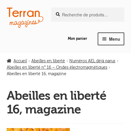
Recherche
Aller
Aller
Recherche
pour :
à
au
la
contenu
navigation
Menu
Mon panier
Ouvrir
Notre magazine de vannerie
le
Accueil
Abeilles en liberté
Numéros AEL déjà parus
menu
Abeilles en liberté n° 16 – Ondes électromagnétiques
Ouvrir
enfant
Abeilles en liberté 16, magazine
Abeilles en liberté
le
menu
Abeilles en liberté
Ouvrir
enfant
Les ouvrages
le
16, magazine
menu
Ouvrir
enfant
Les outils
le
menu