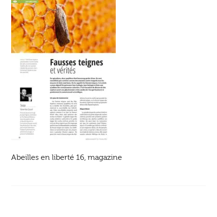
Ouvrir
enfant
Jeux & DVD
le
menu
enfant
Abeilles en liberté 16, magazine