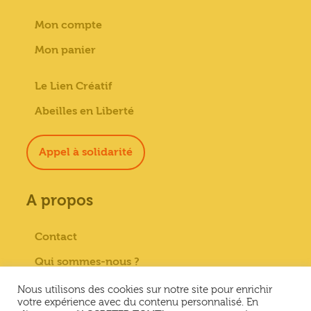
Mon compte
Mon panier
Le Lien Créatif
Abeilles en Liberté
Appel à solidarité
A propos
Contact
Qui sommes-nous ?
Paiement sécurisé
Nous utilisons des cookies sur notre site pour enrichir
votre expérience avec du contenu personnalisé. En