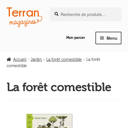
Recherche
Aller
Aller
Recherche
pour :
à
au
la
contenu
navigation
Menu
Mon panier
Ouvrir
Notre magazine de vannerie
le
Accueil
Jardin
La forêt comestible
La forêt
menu
comestible
Ouvrir
enfant
Abeilles en liberté
le
La forêt comestible
menu
Ouvrir
enfant
Les ouvrages
le
menu
Ouvrir
enfant
Les outils
le
menu