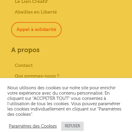
Le Lien Créatif
Abeilles en Liberté
Appel à solidarité
A propos
Contact
Qui sommes-nous ?
Paiement sécurisé
Nous utilisons des cookies sur notre site pour enrichir
votre expérience avec du contenu personnalisé. En
Mentions Légales
cliquant sur "ACCPETER TOUT" vous consentez à
l'utilisation de tous les cookies. Vous pouvez paramétrer
Conditions générales de vente
les cookies individuellement en cliquant sur "Paramètres
des cookies".
Conditions Générales d’Utilisation &
Politique de confidentialité
Paramètres des Cookies
REFUSER