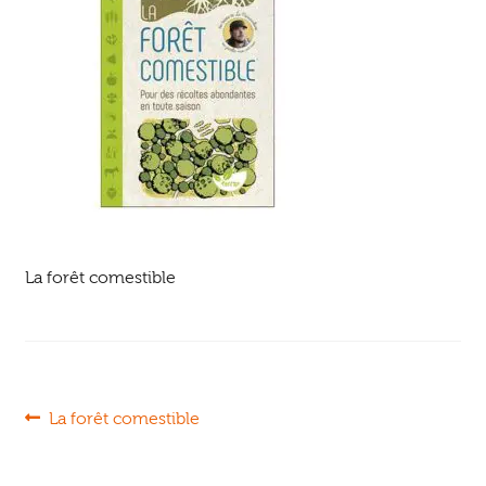
Ouvrir
enfant
Jeux & DVD
le
menu
enfant
La forêt comestible
Navigation
Article
La forêt comestible
précédent :
de