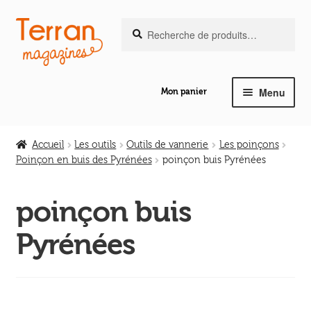
Recherche
Aller
Aller
Recherche
pour :
à
au
la
contenu
navigation
Menu
Mon panier
Ouvrir
Notre magazine de vannerie
le
Accueil
Les outils
Outils de vannerie
Les poinçons
menu
Poinçon en buis des Pyrénées
poinçon buis Pyrénées
Ouvrir
enfant
Abeilles en liberté
le
poinçon buis
menu
Ouvrir
enfant
Les ouvrages
Pyrénées
le
menu
Ouvrir
enfant
Les outils
le
menu