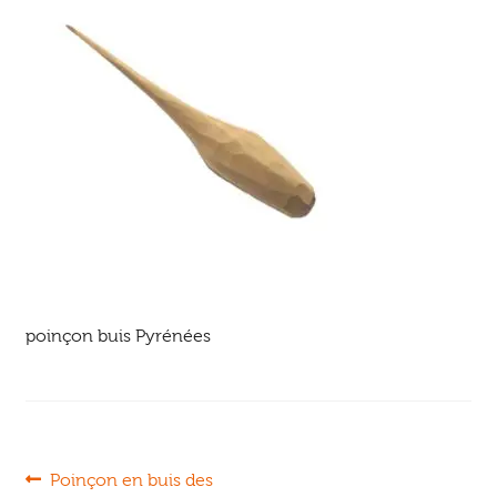
Ouvrir
enfant
Jeux & DVD
le
menu
enfant
poinçon buis Pyrénées
Navigation
Article
Poinçon en buis des