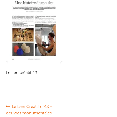
Ouvrir
enfant
Jeux & DVD
le
menu
enfant
Le lien créatif 42
Navigation
Article
Le Lien Créatif n°42 –
précédent :
oeuvres monumentales,