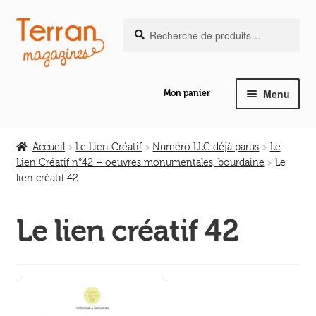
Recherche
Aller
Aller
Recherche
pour :
à
au
la
contenu
navigation
Menu
Mon panier
Ouvrir
Notre magazine de vannerie
le
Accueil
Le Lien Créatif
Numéro LLC déjà parus
Le
menu
Lien Créatif n°42 – oeuvres monumentales, bourdaine
Le
Ouvrir
enfant
lien créatif 42
Abeilles en liberté
le
menu
Le lien créatif 42
Ouvrir
enfant
Les ouvrages
le
menu
Ouvrir
enfant
Les outils
le
menu