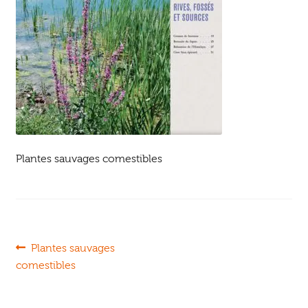
Ouvrir
enfant
Jeux & DVD
le
menu
enfant
Plantes sauvages comestibles
Navigation
Article
Plantes sauvages
précédent :
comestibles
de
l’article