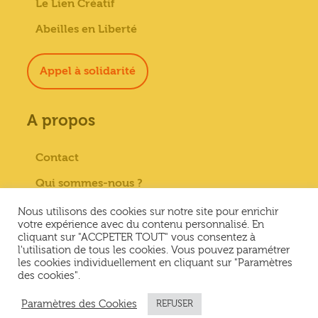
Le Lien Créatif
Abeilles en Liberté
Appel à solidarité
A propos
Contact
Qui sommes-nous ?
Paiement sécurisé
Nous utilisons des cookies sur notre site pour enrichir
votre expérience avec du contenu personnalisé. En
Mentions Légales
cliquant sur "ACCPETER TOUT" vous consentez à
l'utilisation de tous les cookies. Vous pouvez paramétrer
Conditions générales de vente
les cookies individuellement en cliquant sur "Paramètres
des cookies".
Conditions Générales d’Utilisation &
Politique de confidentialité
Paramètres des Cookies
REFUSER