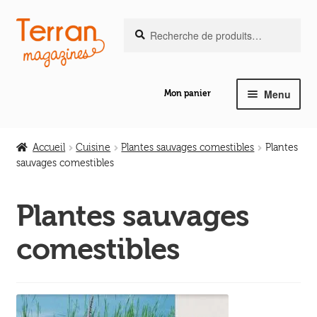
Recherche
Aller
Aller
Recherche
pour :
à
au
la
contenu
navigation
Menu
Mon panier
Ouvrir
Notre magazine de vannerie
le
Accueil
Cuisine
Plantes sauvages comestibles
Plantes
menu
sauvages comestibles
Ouvrir
enfant
Abeilles en liberté
le
Plantes sauvages
menu
Ouvrir
enfant
Les ouvrages
comestibles
le
menu
Ouvrir
enfant
Les outils
le
menu