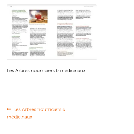
Ouvrir
enfant
Jeux & DVD
le
menu
enfant
Les Arbres nourriciers & médicinaux
Navigation
Article
Les Arbres nourriciers &
précédent :
médicinaux
de
l’article