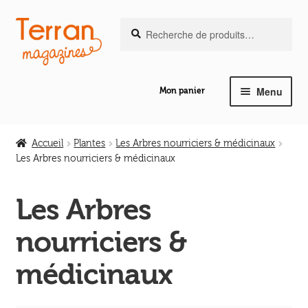
Recherche
Aller
Aller
Recherche
pour :
à
au
la
contenu
navigation
Menu
Mon panier
Ouvrir
Notre magazine de vannerie
le
Accueil
Plantes
Les Arbres nourriciers & médicinaux
menu
Les Arbres nourriciers & médicinaux
Ouvrir
enfant
Abeilles en liberté
le
Les Arbres
menu
Ouvrir
enfant
Les ouvrages
nourriciers &
le
menu
Ouvrir
médicinaux
enfant
Les outils
le
menu