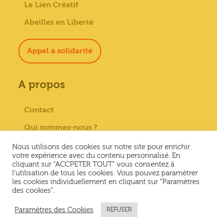
Le Lien Créatif
Abeilles en Liberté
Appel à solidarité
A propos
Contact
Qui sommes-nous ?
Paiement sécurisé
Nous utilisons des cookies sur notre site pour enrichir
votre expérience avec du contenu personnalisé. En
Mentions Légales
cliquant sur "ACCPETER TOUT" vous consentez à
l'utilisation de tous les cookies. Vous pouvez paramétrer
Conditions générales de vente
les cookies individuellement en cliquant sur "Paramètres
des cookies".
Conditions Générales d’Utilisation &
Politique de confidentialité
Paramètres des Cookies
REFUSER