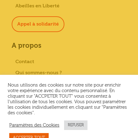
Abeilles en Liberté
Appel à solidarité
A propos
Contact
Qui sommes-nous ?
Paiement sécurisé
Nous utilisons des cookies sur notre site pour enrichir
votre expérience avec du contenu personnalisé. En
Mentions Légales
cliquant sur "ACCPETER TOUT" vous consentez à
l'utilisation de tous les cookies. Vous pouvez paramétrer
Conditions générales de vente
les cookies individuellement en cliquant sur "Paramètres
des cookies".
Conditions Générales d’Utilisation &
Politique de confidentialité
Paramètres des Cookies
REFUSER
ACCEPTER TOUT